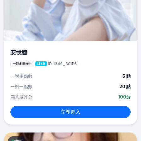
安悅醬
ID: i349_301116
一對多等待中
i349
一對多點數
5 點
一對一點數
20 點
滿意度評分
100分
立即進入