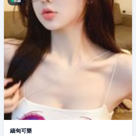
在線
緬甸可樂