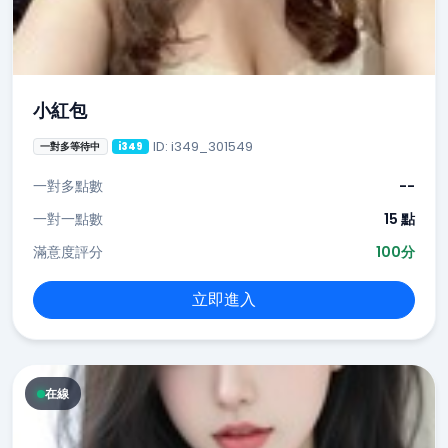
小紅包
ID: i349_301549
一對多等待中
i349
一對多點數
--
一對一點數
15 點
滿意度評分
100分
立即進入
在線