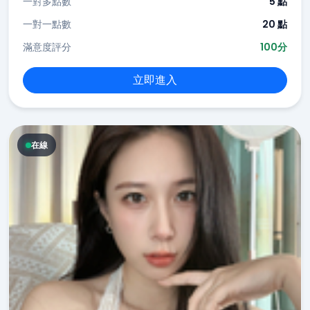
一對多點數
5 點
一對一點數
20 點
滿意度評分
100分
立即進入
在線