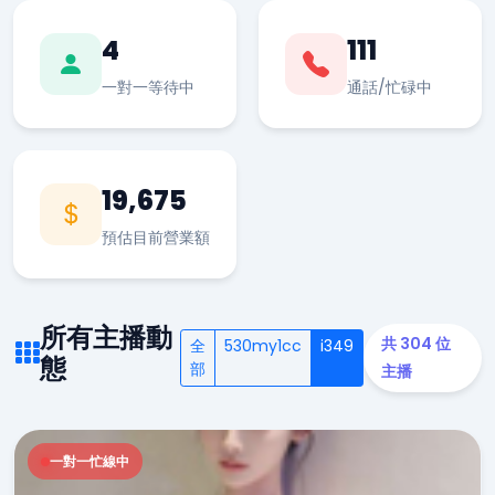
4
111
一對一等待中
通話/忙碌中
19,675
預估目前營業額
所有主播動
共 304 位
全
530my1cc
i349
態
部
主播
一對一忙線中