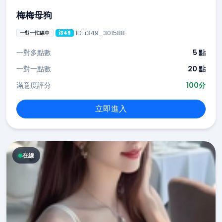
梅梅母狗
ID: i349_301588
一對一忙線中
i349
一對多點數
5 點
一對一點數
20 點
滿意度評分
100分
立即進入
在線