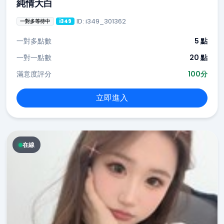
純情大白
ID: i349_301362
一對多等待中
i349
一對多點數
5 點
一對一點數
20 點
滿意度評分
100分
立即進入
在線