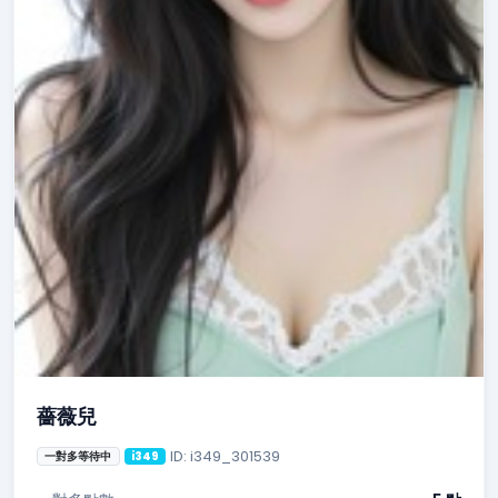
薔薇兒
ID: i349_301539
一對多等待中
i349