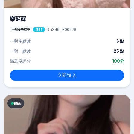
樂蘇蘇
ID: i349_300978
一對多等待中
i349
一對多點數
6 點
一對一點數
25 點
滿意度評分
100分
立即進入
在線