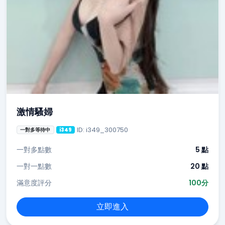
激情騷婦
ID: i349_300750
一對多等待中
i349
一對多點數
5 點
一對一點數
20 點
滿意度評分
100分
立即進入