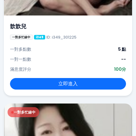
歆歆兒
ID: i349_301225
一對多忙線中
i349
一對多點數
5 點
一對一點數
--
滿意度評分
100分
立即進入
一對多忙線中