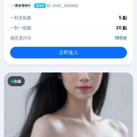
ID: i349_300992
一對多等待中
i349
一對多點數
5 點
一對一點數
20 點
滿意度評分
100分
立即進入
在線