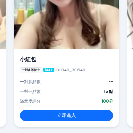
小紅包
ID: i349_301549
一對多等待中
i349
點
一對多點數
--
點
一對一點數
15 點
分
滿意度評分
100分
立即進入