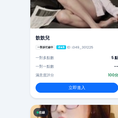
歆歆兒
ID: i349_301225
一對多忙線中
i349
一對多點數
5 
一對一點數
-
滿意度評分
100
立即進入
在線