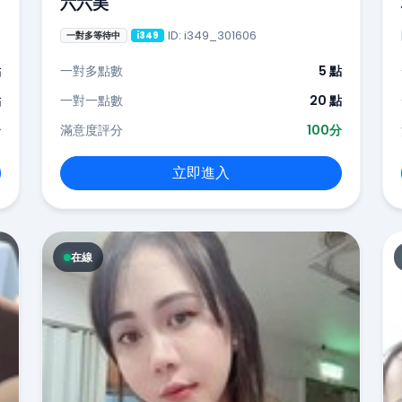
六六美
ID: i349_301606
一對多等待中
i349
點
一對多點數
5 點
點
一對一點數
20 點
分
滿意度評分
100分
立即進入
在線