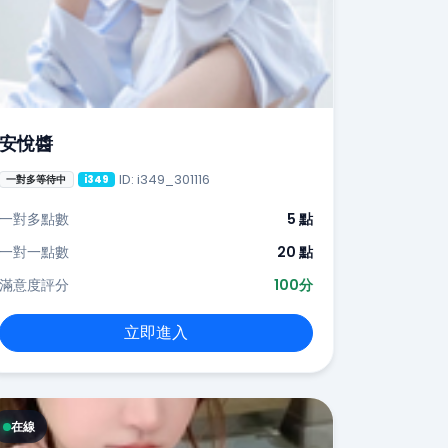
安悅醬
ID: i349_301116
一對多等待中
i349
一對多點數
5 點
一對一點數
20 點
滿意度評分
100分
立即進入
在線