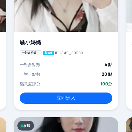
騷小媽媽
ID: i349_301139
一對多忙線中
i349
點
一對多點數
5 點
-
一對一點數
20 點
分
滿意度評分
100分
立即進入
在線