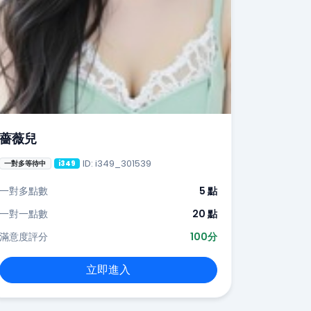
薔薇兒
ID: i349_301539
一對多等待中
i349
一對多點數
5 點
一對一點數
20 點
滿意度評分
100分
立即進入