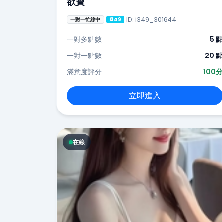
欲寶
ID: i349_301644
一對一忙線中
i349
一對多點數
5 
一對一點數
20 
滿意度評分
100
立即進入
在線