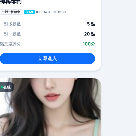
梅梅母狗
ID: i349_301588
一對一忙線中
i349
一對多點數
5 點
一對一點數
20 點
滿意度評分
100分
立即進入
在線