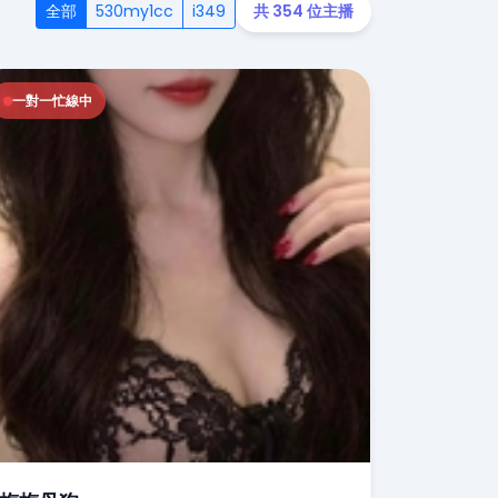
全部
530my1cc
i349
共 354 位主播
一對一忙線中