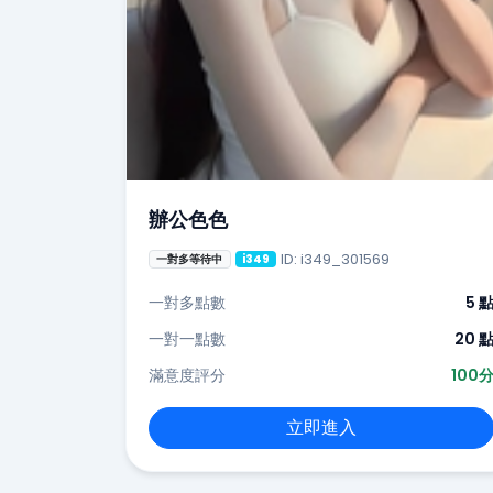
辦公色色
ID: i349_301569
一對多等待中
i349
一對多點數
5 
一對一點數
20 
滿意度評分
100
立即進入