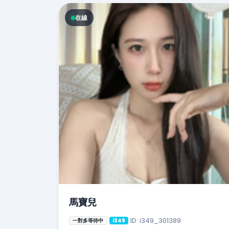
在線
馬寶兒
ID: i349_301389
一對多等待中
i349