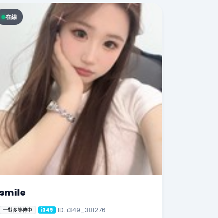
在線
smile
ID: i349_301276
一對多等待中
i349