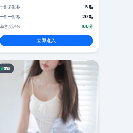
一對多點數
5 點
一對一點數
20 點
滿意度評分
100分
立即進入
在線