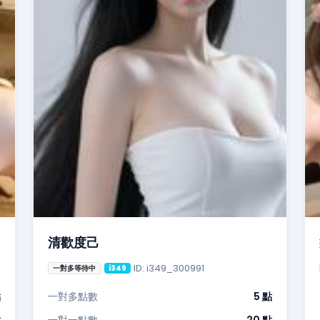
清歡度己
ID: i349_300991
一對多等待中
i349
點
一對多點數
5 點