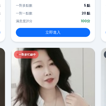
點
一對多點數
5 點
點
一對一點數
20 點
分
滿意度評分
100分
立即進入
一對多忙線中