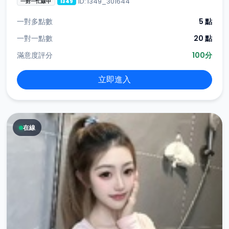
ID: i349_301644
一對一忙線中
i349
一對多點數
5 點
一對一點數
20 點
滿意度評分
100分
立即進入
在線