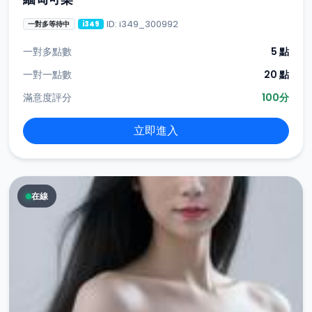
ID: i349_300992
一對多等待中
i349
一對多點數
5 點
一對一點數
20 點
滿意度評分
100分
立即進入
在線