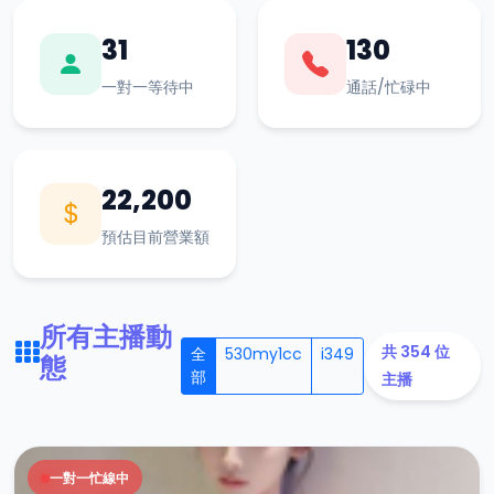
31
130
一對一等待中
通話/忙碌中
22,200
預估目前營業額
所有主播動
共 354 位
全
530my1cc
i349
態
部
主播
一對一忙線中