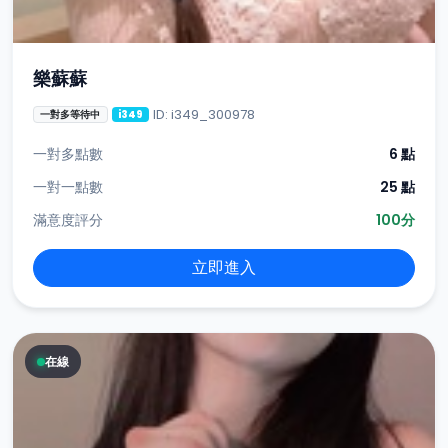
樂蘇蘇
ID: i349_300978
一對多等待中
i349
一對多點數
6 點
一對一點數
25 點
滿意度評分
100分
立即進入
在線