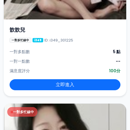
歆歆兒
ID: i349_301225
一對多忙線中
i349
一對多點數
5 點
一對一點數
--
滿意度評分
100分
立即進入
一對多忙線中