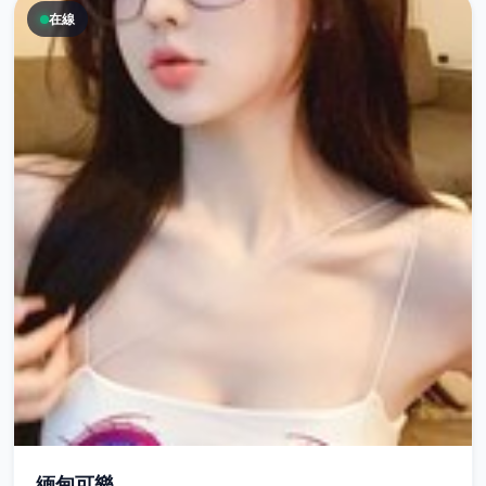
在線
緬甸可樂