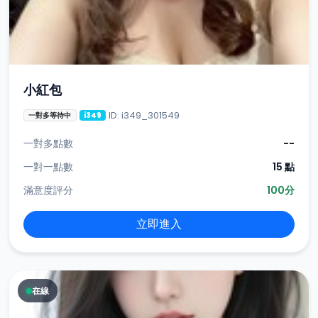
小紅包
ID: i349_301549
一對多等待中
i349
一對多點數
--
一對一點數
15 點
滿意度評分
100分
立即進入
在線