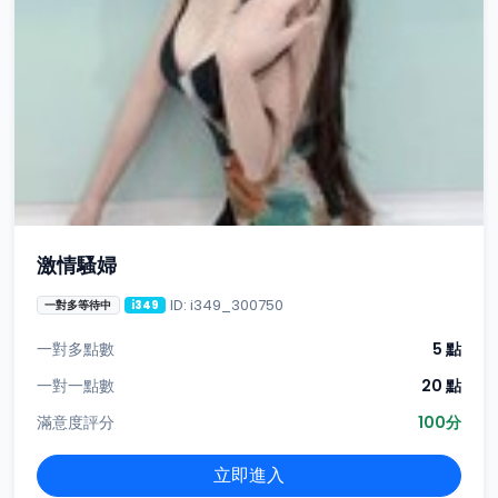
激情騷婦
ID: i349_300750
一對多等待中
i349
一對多點數
5 點
一對一點數
20 點
滿意度評分
100分
立即進入